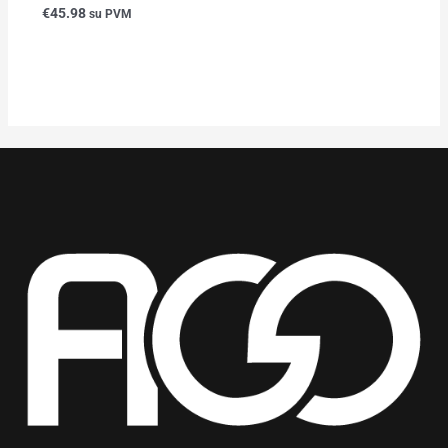
Įvertinimas:
€
45.98
su PVM
0
iš
5