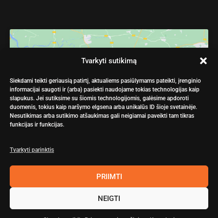
Tvarkyti sutikimą
Spustelėkite „Sutinku“, kad įgalintumėte
Siekdami teikti geriausią patirtį, aktualiems pasiūlymams pateikti, įrenginio
Google maps
informacijai saugoti ir (arba) pasiekti naudojame tokias technologijas kaip
Slapukų politika
slapukus. Jei sutiksime su šiomis technologijomis, galėsime apdoroti
duomenis, tokius kaip naršymo elgsena arba unikalūs ID šioje svetainėje.
Nesutikimas arba sutikimo atšaukimas gali neigiamai paveikti tam tikras
SUTINKU
funkcijas ir funkcijas.
Tvarkyti parinktis
PRIIMTI
NEIGTI